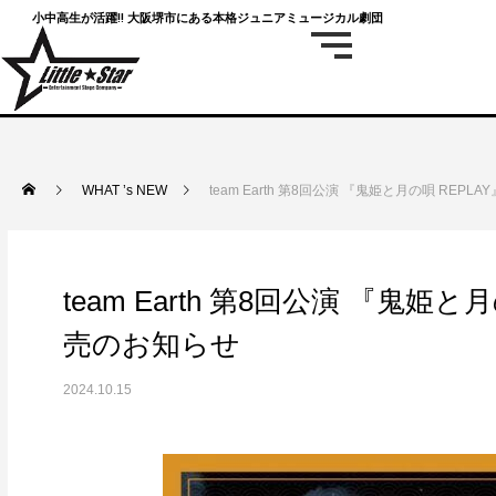
小中高生が活躍‼ 大阪堺市にある本格ジュニアミュージカル劇団
WHAT ’s NEW
team Earth 第8回公演 『鬼姫と月の唄 R
team Earth 第8回公演 『鬼
売のお知らせ
2024.10.15