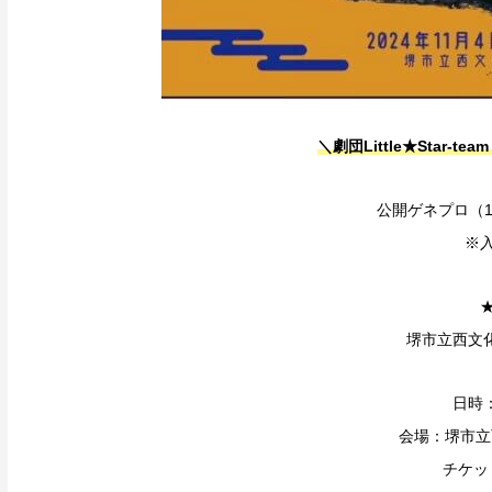
＼劇団Little★Star-tea
公開ゲネプロ（1
※
堺市立西文
日時：
会場：堺市立
チケッ