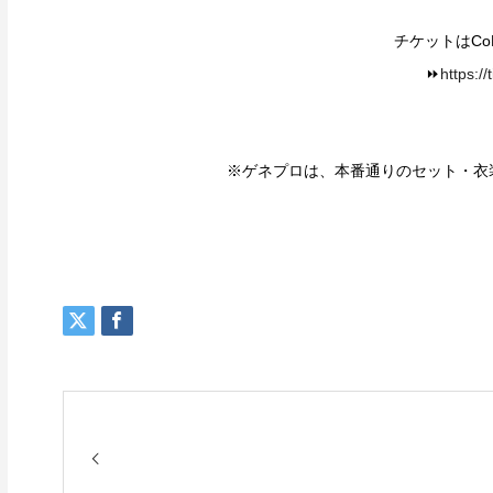
チケットはCo
⏩️
https://
※ゲネプロは、本番通りのセット・衣