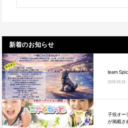
新着のお知らせ
team 
2026.03.19
子役オーデ
が掲載さ