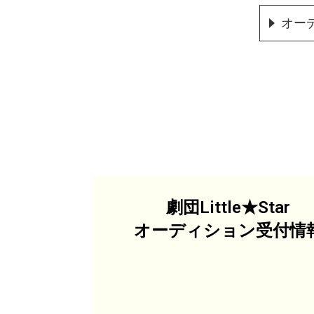
オー
劇団Little★Star
オーディション受付情