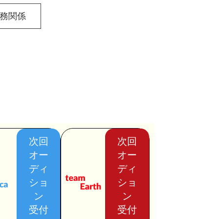
務関係
次回
次回
オー
オー
ディ
ディ
ショ
ショ
ン
ン
受付
受付