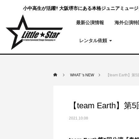
小中高生が活躍‼ 大阪堺市にある本格ジュニアミュー
最新公演情報
海外公演特
レンタル依頼
WHAT ’s NEW
【team Eart
【team Eart
2021.10.08