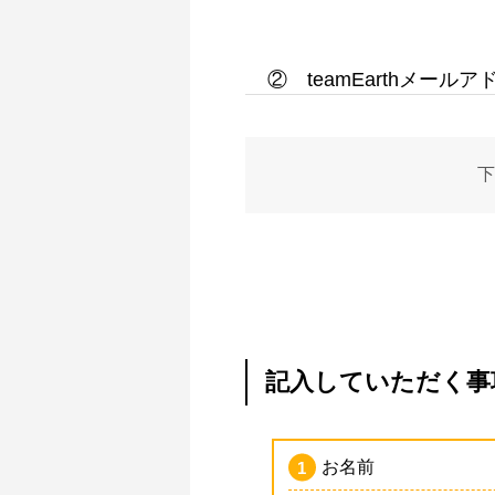
② teamEarthメール
下
記入していただく事
お名前