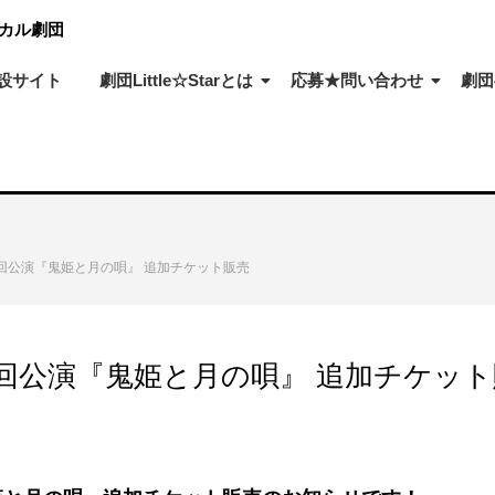
ジカル劇団
設サイト
劇団Little☆Starとは
応募★問い合わせ
劇団
h】第5回公演『鬼姫と月の唄』 追加チケット販売
h】第5回公演『鬼姫と月の唄』 追加チケッ